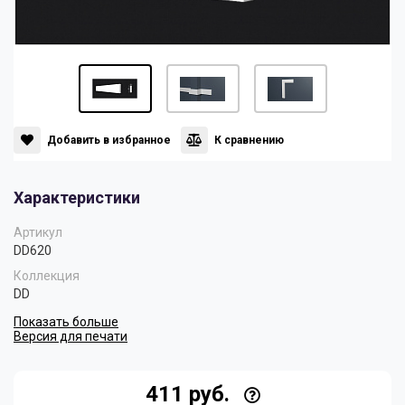
Панели
Мрамор
Пилястры
Нео Классика
Плинтусы
Султан
Добавить в избранное
К сравнению
Характеристики
Скрытое освещение
Хай Тек
Артикул
DD620
Уголки
Хром
Коллекция
DD
Показать больше
Цветные плинтусы
Версия для печати
411 руб.