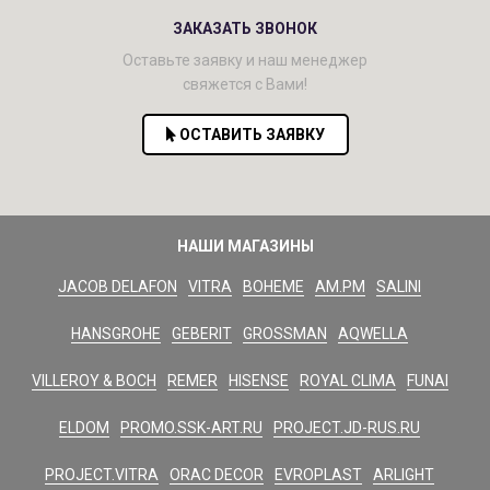
ЗАКАЗАТЬ ЗВОНОК
Оставьте заявку и наш менеджер
свяжется с Вами!
ОСТАВИТЬ ЗАЯВКУ
НАШИ МАГАЗИНЫ
JACOB DELAFON
VITRA
BOHEME
AM.PM
SALINI
HANSGROHE
GEBERIT
GROSSMAN
AQWELLA
VILLEROY & BOCH
REMER
HISENSE
ROYAL CLIMA
FUNAI
ELDOM
PROMO.SSK-ART.RU
PROJECT.JD-RUS.RU
PROJECT.VITRA
ORAC DECOR
EVROPLAST
ARLIGHT