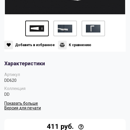
Панели
Мрамор
Пилястры
Нео Классика
Плинтусы
Султан
Добавить в избранное
К сравнению
Характеристики
Скрытое освещение
Хай Тек
Артикул
DD620
Уголки
Хром
Коллекция
DD
Показать больше
Цветные плинтусы
Версия для печати
411 руб.