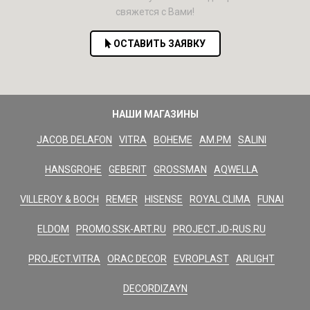
свяжется с Вами!
ОСТАВИТЬ ЗАЯВКУ
НАШИ МАГАЗИНЫ
JACOB DELAFON
VITRA
BOHEME
AM.PM
SALINI
HANSGROHE
GEBERIT
GROSSMAN
AQWELLA
VILLEROY & BOCH
REMER
HISENSE
ROYAL CLIMA
FUNAI
ELDOM
PROMO.SSK-ART.RU
PROJECT.JD-RUS.RU
PROJECT.VITRA
ORAC DECOR
EVROPLAST
ARLIGHT
DECORDIZAYN