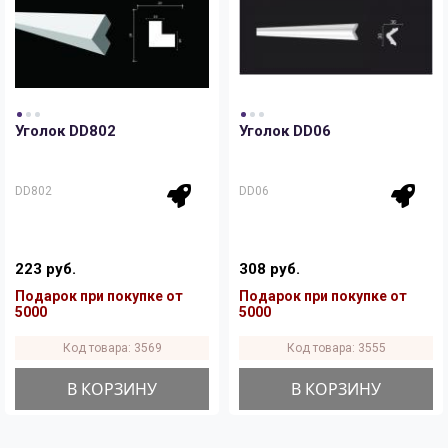
Панели
Мрамор
Пилястры
Нео Классика
Уголок DD802
Уголок DD06
Плинтусы
Султан
DD802
DD06
Скрытое освещение
Хай Тек
223 руб.
308 руб.
Уголки
Хром
Подарок при покупке от
Подарок при покупке от
5000
5000
Код товара: 3569
Код товара: 3555
Цветные плинтусы
В КОРЗИНУ
В КОРЗИНУ