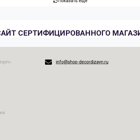
Показать еще
АЙТ СЕРТИФИЦИРОВАННОГО МАГАЗИ
zayn»
info@shop-decordizayn.ru
вка
н