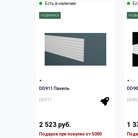
Есть в наличии
Ес
НОВИНКА
НОВ
DD911 Панель
DD90
DD911
DD90
2 523 руб.
1 3
Подарок при покупке от 5000
Пода