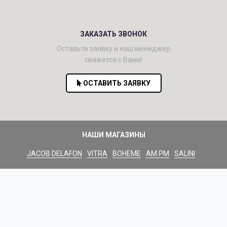
ЗАКАЗАТЬ ЗВОНОК
Оставьте заявку и наш менеджер
свяжется с Вами!
ОСТАВИТЬ ЗАЯВКУ
НАШИ МАГАЗИНЫ
JACOB DELAFON
VITRA
BOHEME
AM.PM
SALINI
HANSGROHE
GEBERIT
GROSSMAN
AQWELLA
VILLEROY & BOCH
REMER
HISENSE
ROYAL CLIMA
FUNAI
ELDOM
PROMO.SSK-ART.RU
PROJECT.JD-RUS.RU