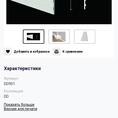
Панели
Мрамор
Пилястры
Нео Классика
Плинтусы
Султан
Добавить в избранное
К сравнению
Скрытое освещение
Хай Тек
Характеристики
Уголки
Хром
Артикул
DD901
Коллекция
Цветные плинтусы
DD
Показать больше
Версия для печати