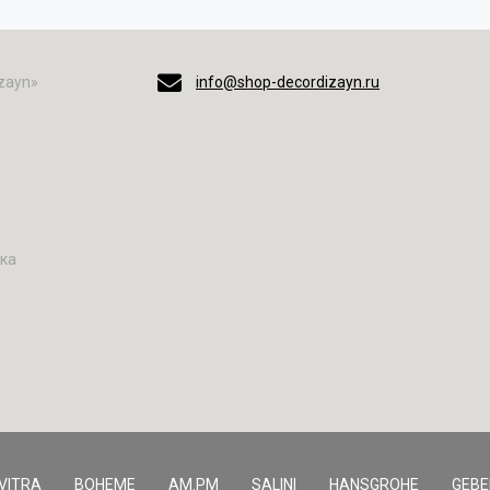
zayn»
info@shop-decordizayn.ru
вка
н
VITRA
BOHEME
AM.PM
SALINI
HANSGROHE
GEBE