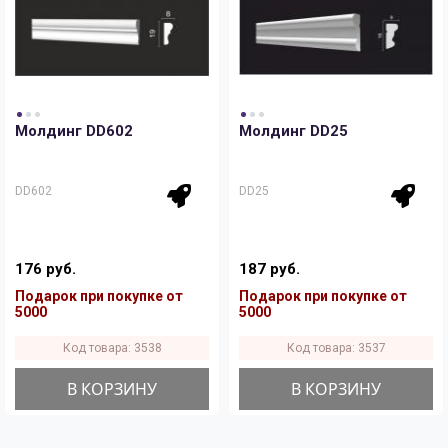
Панели
Мрамор
Пилястры
Нео Классика
Молдинг DD602
Молдинг DD25
Плинтусы
Султан
DD602
DD25
Скрытое освещение
Хай Тек
176 руб.
187 руб.
Уголки
Хром
Подарок при покупке от
Подарок при покупке от
5000
5000
Код товара: 3538
Код товара: 3537
Цветные плинтусы
В КОРЗИНУ
В КОРЗИНУ