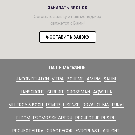
ЗАКАЗАТЬ ЗВОНОК
Оставьте заявку и наш менеджер
свяжется с Вами!
ОСТАВИТЬ ЗАЯВКУ
НАШИ МАГАЗИНЫ
JACOB DELAFON
VITRA
BOHEME
AM.PM
SALINI
HANSGROHE
GEBERIT
GROSSMAN
AQWELLA
VILLEROY & BOCH
REMER
HISENSE
ROYAL CLIMA
FUNAI
ELDOM
PROMO.SSK-ART.RU
PROJECT.JD-RUS.RU
PROJECT.VITRA
ORAC DECOR
EVROPLAST
ARLIGHT