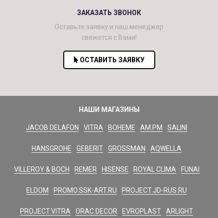
ЗАКАЗАТЬ ЗВОНОК
Оставьте заявку и наш менеджер
свяжется с Вами!
ОСТАВИТЬ ЗАЯВКУ
НАШИ МАГАЗИНЫ
JACOB DELAFON
VITRA
BOHEME
AM.PM
SALINI
HANSGROHE
GEBERIT
GROSSMAN
AQWELLA
VILLEROY & BOCH
REMER
HISENSE
ROYAL CLIMA
FUNAI
ELDOM
PROMO.SSK-ART.RU
PROJECT.JD-RUS.RU
PROJECT.VITRA
ORAC DECOR
EVROPLAST
ARLIGHT