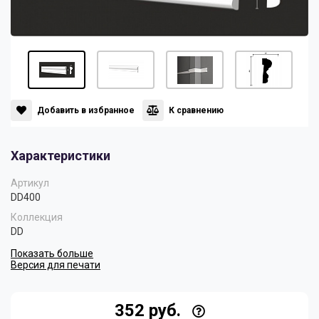
Панели
Мрамор
Пилястры
Нео Классика
Плинтусы
Султан
Добавить в избранное
К сравнению
Характеристики
Скрытое освещение
Хай Тек
Артикул
DD400
Уголки
Хром
Коллекция
DD
Показать больше
Цветные плинтусы
Версия для печати
352 руб.