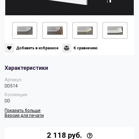
Панели
Мрамор
Пилястры
Нео Классика
Плинтусы
Султан
Добавить в избранное
К сравнению
Характеристики
Скрытое освещение
Хай Тек
Артикул
DD514
Уголки
Хром
Коллекция
DD
Показать больше
Цветные плинтусы
Версия для печати
2 118 руб.