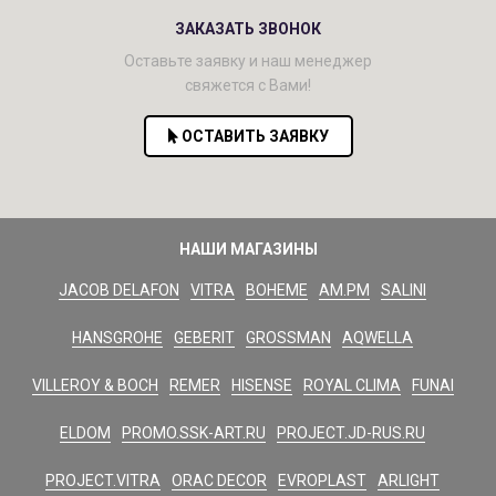
ЗАКАЗАТЬ ЗВОНОК
Оставьте заявку и наш менеджер
свяжется с Вами!
ОСТАВИТЬ ЗАЯВКУ
НАШИ МАГАЗИНЫ
JACOB DELAFON
VITRA
BOHEME
AM.PM
SALINI
HANSGROHE
GEBERIT
GROSSMAN
AQWELLA
VILLEROY & BOCH
REMER
HISENSE
ROYAL CLIMA
FUNAI
ELDOM
PROMO.SSK-ART.RU
PROJECT.JD-RUS.RU
PROJECT.VITRA
ORAC DECOR
EVROPLAST
ARLIGHT