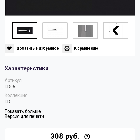
Панели
Мрамор
Пилястры
Нео Классика
Плинтусы
Султан
Добавить в избранное
К сравнению
Характеристики
Скрытое освещение
Хай Тек
Артикул
DD06
Уголки
Хром
Коллекция
DD
Показать больше
Цветные плинтусы
Версия для печати
308 руб.