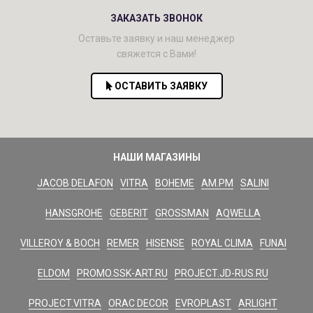
ЗАКАЗАТЬ ЗВОНОК
Оставьте заявку и наш менеджер
свяжется с Вами!
ОСТАВИТЬ ЗАЯВКУ
НАШИ МАГАЗИНЫ
JACOB DELAFON
VITRA
BOHEME
AM.PM
SALINI
HANSGROHE
GEBERIT
GROSSMAN
AQWELLA
VILLEROY & BOCH
REMER
HISENSE
ROYAL CLIMA
FUNAI
ELDOM
PROMO.SSK-ART.RU
PROJECT.JD-RUS.RU
PROJECT.VITRA
ORAC DECOR
EVROPLAST
ARLIGHT