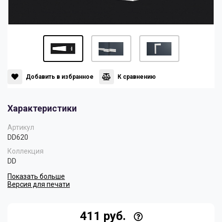
Панели
Мрамор
Пилястры
Нео Классика
Плинтусы
Султан
Добавить в избранное
К сравнению
Характеристики
Скрытое освещение
Хай Тек
Артикул
DD620
Уголки
Хром
Коллекция
DD
Показать больше
Цветные плинтусы
Версия для печати
411 руб.