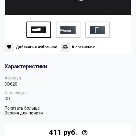
Панели
Мрамор
Пилястры
Нео Классика
Плинтусы
Султан
Добавить в избранное
К сравнению
Характеристики
Скрытое освещение
Хай Тек
Артикул
DD620
Уголки
Хром
Коллекция
DD
Показать больше
Цветные плинтусы
Версия для печати
411 руб.