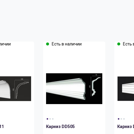
личии
Есть в наличии
Есть 
11
Карниз DD505
Карниз 