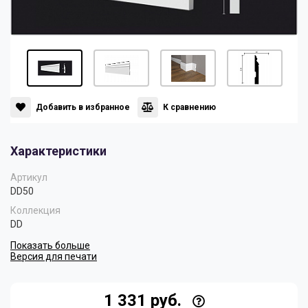
Панели
Мрамор
Пилястры
Нео Классика
Плинтусы
Султан
Добавить в избранное
К сравнению
Характеристики
Скрытое освещение
Хай Тек
Артикул
DD50
Уголки
Хром
Коллекция
DD
Показать больше
Цветные плинтусы
Версия для печати
1 331 руб.