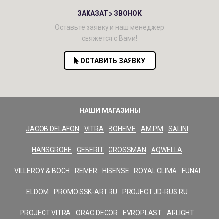
ЗАКАЗАТЬ ЗВОНОК
Оставьте заявку и наш менеджер
свяжется с Вами!
ОСТАВИТЬ ЗАЯВКУ
НАШИ МАГАЗИНЫ
JACOB DELAFON
VITRA
BOHEME
AM.PM
SALINI
HANSGROHE
GEBERIT
GROSSMAN
AQWELLA
VILLEROY & BOCH
REMER
HISENSE
ROYAL CLIMA
FUNAI
ELDOM
PROMO.SSK-ART.RU
PROJECT.JD-RUS.RU
PROJECT.VITRA
ORAC DECOR
EVROPLAST
ARLIGHT