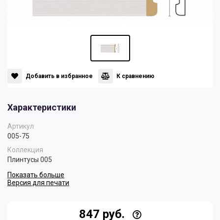
Панели
Мрамор
Пилястры
Нео Классика
Плинтусы
Султан
Добавить в избранное
К сравнению
Характеристики
Скрытое освещение
Хай Тек
Артикул
005-75
Уголки
Хром
Коллекция
Плинтусы 005
Показать больше
Цветные плинтусы
Версия для печати
847 руб.