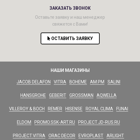
ЗАКАЗАТЬ ЗВОНОК
Оставьте заявку и наш менеджер
свяжется с Вами!
ОСТАВИТЬ ЗАЯВКУ
НАШИ МАГАЗИНЫ
JACOB DELAFON
VITRA
BOHEME
AM.PM
SALINI
HANSGROHE
GEBERIT
GROSSMAN
AQWELLA
VILLEROY & BOCH
REMER
HISENSE
ROYAL CLIMA
FUNAI
ELDOM
PROMO.SSK-ART.RU
PROJECT.JD-RUS.RU
PROJECT.VITRA
ORAC DECOR
EVROPLAST
ARLIGHT