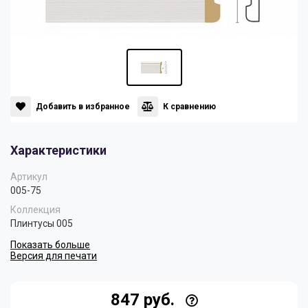
Панели
Мрамор
Пилястры
Нео Классика
Плинтусы
Султан
Добавить в избранное
К сравнению
Характеристики
Скрытое освещение
Хай Тек
Артикул
005-75
Уголки
Хром
Коллекция
Плинтусы 005
Показать больше
Цветные плинтусы
Версия для печати
847 руб.