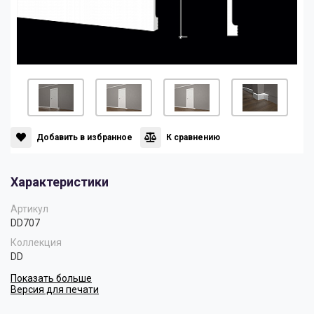
Панели
Мрамор
Пилястры
Нео Классика
Плинтусы
Султан
Добавить в избранное
К сравнению
Скрытое освещение
Хай Тек
Характеристики
Уголки
Хром
Артикул
DD707
Коллекция
Цветные плинтусы
DD
Показать больше
Версия для печати