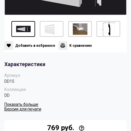
Панели
Мрамор
Пилястры
Нео Классика
Плинтусы
Султан
Добавить в избранное
К сравнению
Характеристики
Скрытое освещение
Хай Тек
Артикул
DD15
Уголки
Хром
Коллекция
DD
Показать больше
Цветные плинтусы
Версия для печати
769 руб.