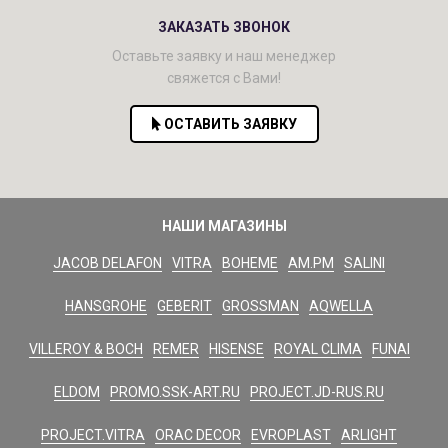
ЗАКАЗАТЬ ЗВОНОК
Оставьте заявку и наш менеджер
свяжется с Вами!
ОСТАВИТЬ ЗАЯВКУ
НАШИ МАГАЗИНЫ
JACOB DELAFON
VITRA
BOHEME
AM.PM
SALINI
HANSGROHE
GEBERIT
GROSSMAN
AQWELLA
VILLEROY & BOCH
REMER
HISENSE
ROYAL CLIMA
FUNAI
ELDOM
PROMO.SSK-ART.RU
PROJECT.JD-RUS.RU
PROJECT.VITRA
ORAC DECOR
EVROPLAST
ARLIGHT