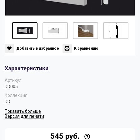
Панели
Мрамор
Пилястры
Нео Классика
Плинтусы
Султан
Добавить в избранное
К сравнению
Характеристики
Скрытое освещение
Хай Тек
Артикул
DD005
Уголки
Хром
Коллекция
DD
Показать больше
Цветные плинтусы
Версия для печати
545 руб.