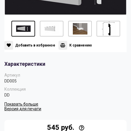
Панели
Мрамор
Пилястры
Нео Классика
Плинтусы
Султан
Добавить в избранное
К сравнению
Характеристики
Скрытое освещение
Хай Тек
Артикул
DD005
Уголки
Хром
Коллекция
DD
Показать больше
Цветные плинтусы
Версия для печати
545 руб.