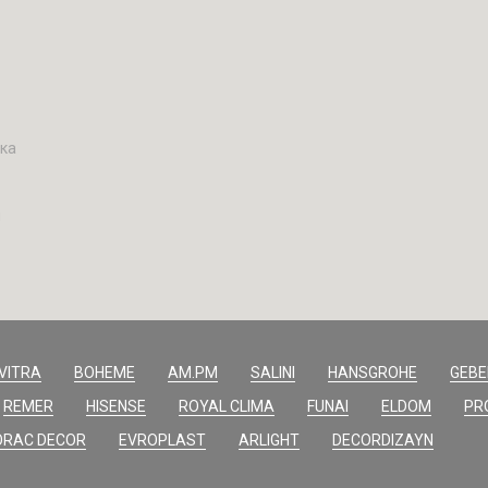
вка
н
VITRA
BOHEME
AM.PM
SALINI
HANSGROHE
GEBE
REMER
HISENSE
ROYAL CLIMA
FUNAI
ELDOM
PR
ORAC DECOR
EVROPLAST
ARLIGHT
DECORDIZAYN