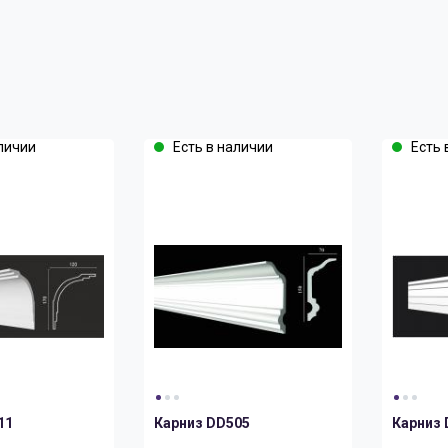
личии
Есть в наличии
Есть 
11
Карниз DD505
Карниз 