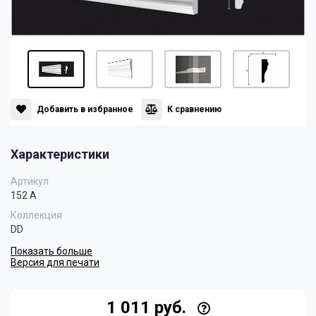
Панели
Мрамор
Пилястры
Нео Классика
Плинтусы
Султан
Добавить в избранное
К сравнению
Характеристики
Скрытое освещение
Хай Тек
Артикул
152 A
Уголки
Хром
Коллекция
DD
Показать больше
Цветные плинтусы
Версия для печати
1 011 руб.