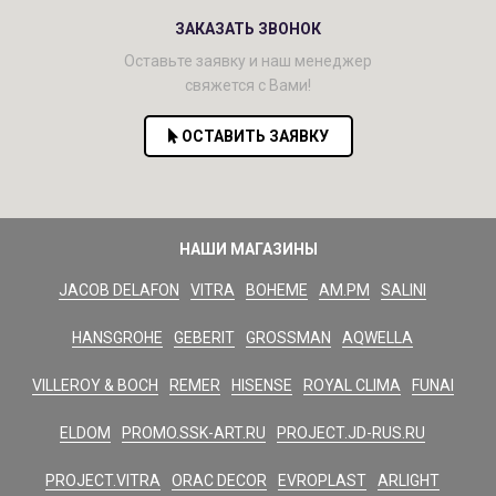
ЗАКАЗАТЬ ЗВОНОК
Оставьте заявку и наш менеджер
свяжется с Вами!
ОСТАВИТЬ ЗАЯВКУ
НАШИ МАГАЗИНЫ
JACOB DELAFON
VITRA
BOHEME
AM.PM
SALINI
HANSGROHE
GEBERIT
GROSSMAN
AQWELLA
VILLEROY & BOCH
REMER
HISENSE
ROYAL CLIMA
FUNAI
ELDOM
PROMO.SSK-ART.RU
PROJECT.JD-RUS.RU
PROJECT.VITRA
ORAC DECOR
EVROPLAST
ARLIGHT