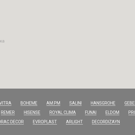
вка
н
VITRA
BOHEME
AM.PM
SALINI
HANSGROHE
GEBE
REMER
HISENSE
ROYAL CLIMA
FUNAI
ELDOM
PR
ORAC DECOR
EVROPLAST
ARLIGHT
DECORDIZAYN