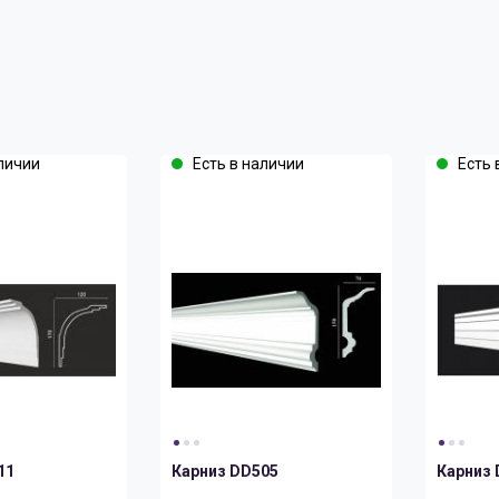
личии
Есть в наличии
Есть 
11
Карниз DD505
Карниз 