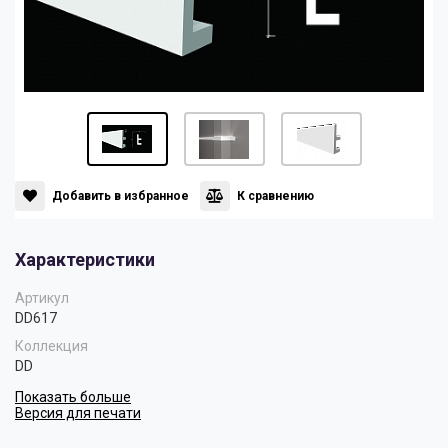
Панели
Мрамор
Пилястры
Нео Классика
Плинтусы
Султан
Добавить в избранное
К сравнению
Скрытое освещение
Хай Тек
Характеристики
Уголки
Хром
Артикул
DD617
Коллекция
Цветные плинтусы
DD
Показать больше
Версия для печати