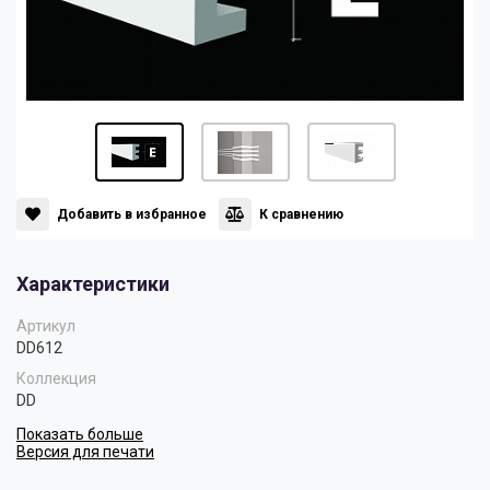
Панели
Мрамор
Пилястры
Нео Классика
Плинтусы
Султан
Добавить в избранное
К сравнению
Скрытое освещение
Хай Тек
Характеристики
Уголки
Хром
Артикул
DD612
Коллекция
Цветные плинтусы
DD
Показать больше
Версия для печати