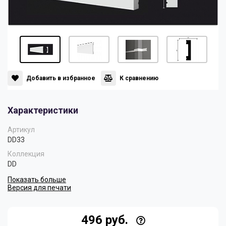
Панели
Мрамор
Пилястры
Нео Классика
Плинтусы
Султан
Добавить в избранное
К сравнению
Характеристики
Скрытое освещение
Хай Тек
Артикул
DD33
Уголки
Хром
Коллекция
DD
Показать больше
Цветные плинтусы
Версия для печати
496 руб.