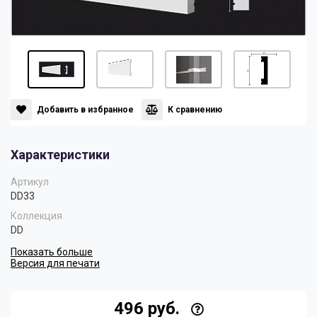
Панели
Мрамор
Пилястры
Нео Классика
Плинтусы
Султан
Добавить в избранное
К сравнению
Характеристики
Скрытое освещение
Хай Тек
Артикул
DD33
Уголки
Хром
Коллекция
DD
Показать больше
Цветные плинтусы
Версия для печати
496 руб.