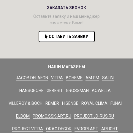
ЗАКАЗАТЬ ЗВОНОК
Оставьте заявку и наш менеджер
свяжется с Вами!
ОСТАВИТЬ ЗАЯВКУ
НАШИ МАГАЗИНЫ
JACOB DELAFON
VITRA
BOHEME
AM.PM
SALINI
HANSGROHE
GEBERIT
GROSSMAN
AQWELLA
VILLEROY & BOCH
REMER
HISENSE
ROYAL CLIMA
FUNAI
ELDOM
PROMO.SSK-ART.RU
PROJECT.JD-RUS.RU
PROJECT.VITRA
ORAC DECOR
EVROPLAST
ARLIGHT