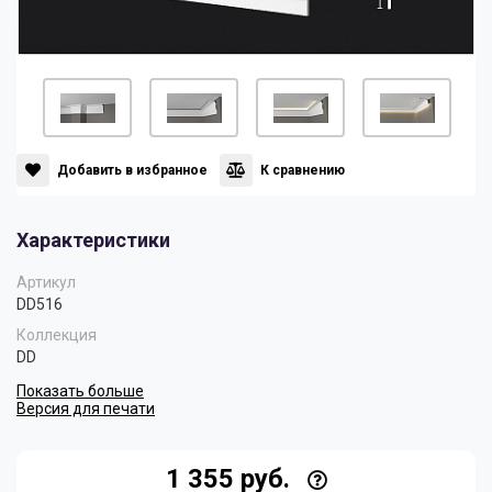
Панели
Мрамор
Пилястры
Нео Классика
Плинтусы
Султан
Добавить в избранное
К сравнению
Характеристики
Скрытое освещение
Хай Тек
Артикул
DD516
Уголки
Хром
Коллекция
DD
Показать больше
Цветные плинтусы
Версия для печати
1 355 руб.