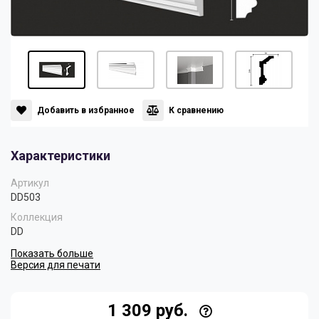
Панели
Мрамор
Пилястры
Нео Классика
Плинтусы
Султан
Добавить в избранное
К сравнению
Характеристики
Скрытое освещение
Хай Тек
Артикул
DD503
Уголки
Хром
Коллекция
DD
Показать больше
Цветные плинтусы
Версия для печати
1 309 руб.