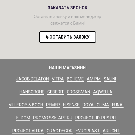
ЗАКАЗАТЬ ЗВОНОК
Оставьте заявку и наш менеджер
свяжется с Вами!
ОСТАВИТЬ ЗАЯВКУ
НАШИ МАГАЗИНЫ
JACOB DELAFON
VITRA
BOHEME
AM.PM
SALINI
HANSGROHE
GEBERIT
GROSSMAN
AQWELLA
VILLEROY & BOCH
REMER
HISENSE
ROYAL CLIMA
FUNAI
ELDOM
PROMO.SSK-ART.RU
PROJECT.JD-RUS.RU
PROJECT.VITRA
ORAC DECOR
EVROPLAST
ARLIGHT