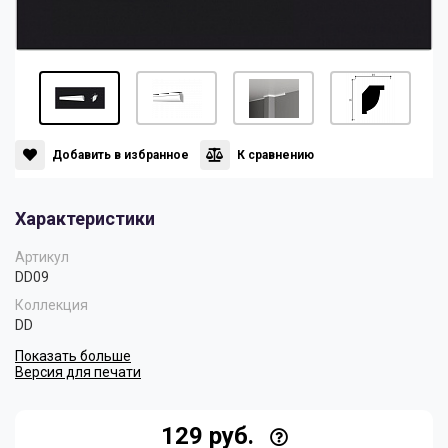
Панели
Мрамор
Пилястры
Нео Классика
Плинтусы
Султан
Добавить в избранное
К сравнению
Характеристики
Скрытое освещение
Хай Тек
Артикул
DD09
Уголки
Хром
Коллекция
DD
Показать больше
Цветные плинтусы
Версия для печати
129 руб.