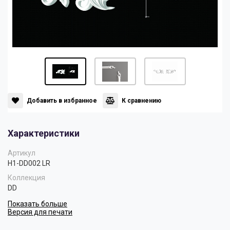
Панели
Мрамор
Пилястры
Нео Классика
Плинтусы
Султан
Добавить в избранное
К сравнению
Скрытое освещение
Хай Тек
Характеристики
Уголки
Хром
Артикул
H1-DD002 LR
Коллекция
Цветные плинтусы
DD
Показать больше
Версия для печати