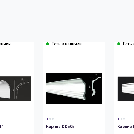
личии
Есть в наличии
Есть 
11
Карниз DD505
Карниз 