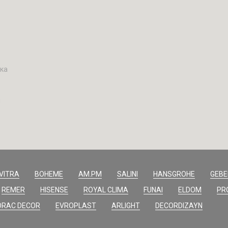
вка
н
VITRA
BOHEME
AM.PM
SALINI
HANSGROHE
GEBE
REMER
HISENSE
ROYAL CLIMA
FUNAI
ELDOM
PR
ORAC DECOR
EVROPLAST
ARLIGHT
DECORDIZAYN