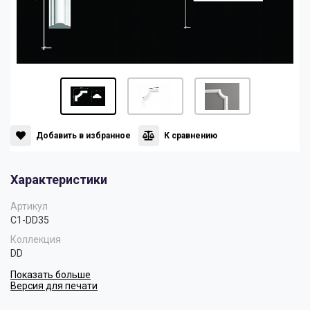
Панели
Мрамор
Пилястры
Нео Классика
Плинтусы
Султан
Добавить в избранное
К сравнению
Скрытое освещение
Хай Тек
Характеристики
Уголки
Хром
Артикул
C1-DD35
Коллекция
Цветные плинтусы
DD
Показать больше
Версия для печати