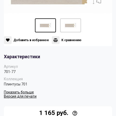
Панели
Мрамор
Пилястры
Нео Классика
Плинтусы
Султан
Добавить в избранное
К сравнению
Характеристики
Скрытое освещение
Хай Тек
Артикул
701-77
Уголки
Хром
Коллекция
Плинтусы 701
Показать больше
Цветные плинтусы
Версия для печати
1 165 руб.