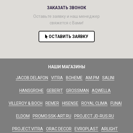
ЗАКАЗАТЬ ЗВОНОК
Оставьте заявку и наш менеджер
свяжется с Вами!
ОСТАВИТЬ ЗАЯВКУ
НАШИ МАГАЗИНЫ
JACOB DELAFON
VITRA
BOHEME
AM.PM
SALINI
HANSGROHE
GEBERIT
GROSSMAN
AQWELLA
VILLEROY & BOCH
REMER
HISENSE
ROYAL CLIMA
FUNAI
ELDOM
PROMO.SSK-ART.RU
PROJECT.JD-RUS.RU
PROJECT.VITRA
ORAC DECOR
EVROPLAST
ARLIGHT