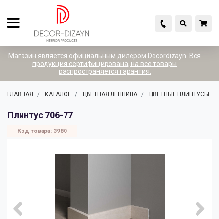
Назад
Назад
Назад
Назад
Назад
Каталог товаров
Белая лепнина
Цветная лепнина
Расходные материалы
Рекламная продукция
Магазин является официальным дилером Decordizayn. Вся
продукция сертифицирована, на все товары
распространяется гарантия.
Белая лепнина
ГРАНИ
Афродита
ВОСК
Кейсы
ГЛАВНАЯ
КАТАЛОГ
ЦВЕТНАЯ ЛЕПНИНА
ЦВЕТНЫЕ ПЛИНТУСЫ
Плинтус 706-77
Цветная лепнина
Декоративные Элементы
Декоративные рейки
Клей
Лесенки
Код товара: 3980
Расходные материалы
Карнизы
Дыхание 1
Стенды
Рекламная продукция
Молдинги
Дыхание 2