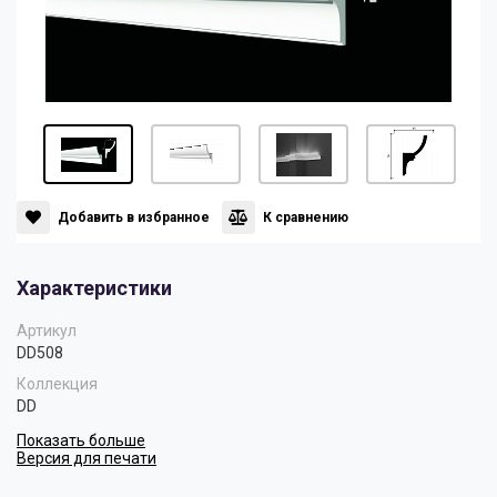
Панели
Мрамор
Пилястры
Нео Классика
Плинтусы
Султан
Добавить в избранное
К сравнению
Скрытое освещение
Хай Тек
Характеристики
Уголки
Хром
Артикул
DD508
Коллекция
Цветные плинтусы
DD
Показать больше
Версия для печати