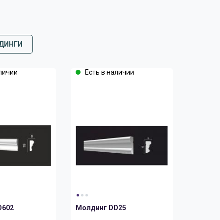
ДИНГИ
личии
Есть в наличии
D602
Молдинг DD25